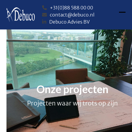
Skip
+31(0)88 588 00 00
to
contact@debuco.nl
content
Ope
Clos
Debuco Advies BV
mob
mob
me
me
Onze projecten
Projecten waar wij trots op zijn