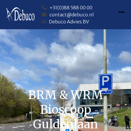
Skip
+31(0)88 588 00 00
to
contact@debuco.nl
content
Ope
Clos
Debuco Advies BV
mob
mob
me
me
BRM & WRM
Bioscoop
Guldenlaan