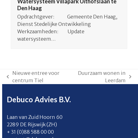
Watersysteem Villapark Uithofslaan te
Den Haag
Opdrachtgever: Gemeente Den Haag,
Dienst Stedelijke Ontwikkeling
Werkzaamheden: Update
watersysteem…
Nieuwe entree voor
Duurzaam wonen in
previous
next
centrum Tiel
Leerdam
post:
post:
Debuco Advies B.V.
Laan van Zuid Hoorn 60
2289 DE Rijswijk (ZH)
+ 31 (0)88 588 00 00