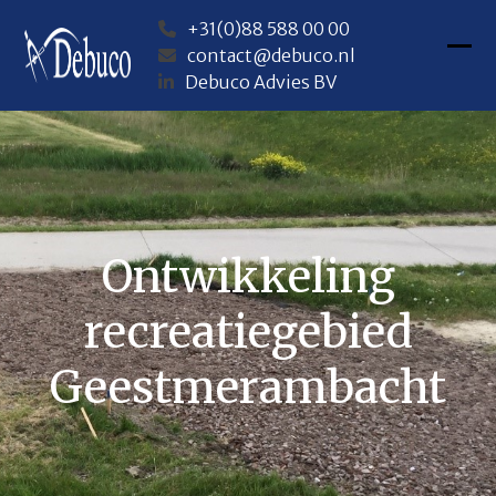
Skip
+31(0)88 588 00 00
to
contact@debuco.nl
content
Ope
Clos
Debuco Advies BV
mob
mob
me
me
Ontwikkeling
recreatiegebied
Geestmerambacht