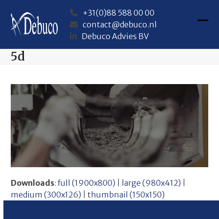
Skip
+31(0)88 588 00 00
to
contact@debuco.nl
content
Ope
Clos
Debuco Advies BV
mob
mob
5d
me
me
Downloads
:
full (1900x800)
|
large (980x412)
|
medium (300x126)
|
thumbnail (150x150)